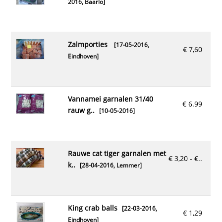
2016,
Baarlo
]
zalmporties
[17-05-2016,
€ 7,60
Eindhoven
]
vannamei garnalen 31/40
€ 6.99
rauw g..
[10-05-2016]
rauwe cat tiger garnalen met
€ 3,20 - €..
k..
[28-04-2016,
Lemmer
]
king crab balls
[22-03-2016,
€ 1,29
Eindhoven
]