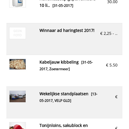
30.00
10 li..
[31-05-2017]
winnaar ad haringtest 2017!
€ 2,25 - ..
kabeljauw kibbeling
[31-05-
€ 5.50
2017,
Zoetermeer
]
wekelijkse standplaatsen
[13-
€
05-2017,
VELP GLD
]
tonijnloins, sakublock en
€