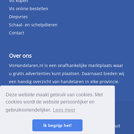
Vis kopen
Vis online bestellen
Diepvries
Schaal- en schelpdieren
Contact
Over ons
VisHandelaren.nl is een onafhankelijke marktplaats waar
u gratis advertenties kunt plaatsen. Daarnaast bieden wij
een handig overzicht van handelaren in elke provincie.
Deze website maakt gebruik van cookies. Met
cookies wordt de website persoonlijker en
gebruiksvriendelijker.
Lees meer
© 2026 VisHandelaren.nl - deze domeinnaam
(www.vishandelaren.nl) staat te koop. Breng uw bod uit
Ik begrijp het!
via
info@vishandelaren.nl
.