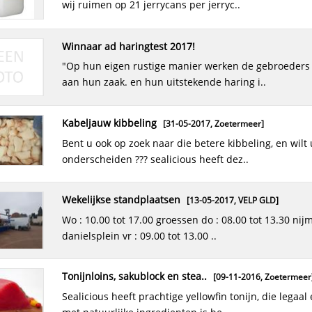
wij ruimen op 21 jerrycans per jerryc..
winnaar ad haringtest 2017!
"op hun eigen rustige manier werken de gebroeders den haan
aan hun zaak. en hun uitstekende haring i..
kabeljauw kibbeling
[31-05-2017,
Zoetermeer
]
bent u ook op zoek naar die betere kibbeling, en wilt u zich
onderscheiden ??? sealicious heeft dez..
wekelijkse standplaatsen
[13-05-2017,
VELP GLD
]
wo : 10.00 tot 17.00 groessen do : 08.00 tot 13.30 nijmegen
danielsplein vr : 09.00 tot 13.00 ..
tonijnloins, sakublock en stea..
[09-11-2016,
Zoetermeer
sealicious heeft prachtige yellowfin tonijn, die legaal en alleen