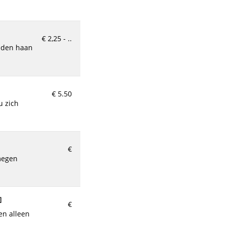
€ 2,25 - ..
€ 5.50
€
]
€