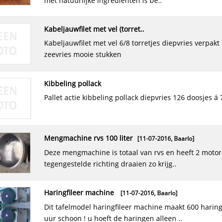
met natuurlijke ingredienten is be..
kabeljauwfilet met vel (torret..
kabeljauwfilet met vel 6/8 torretjes diepvries verpakt per 5 kilo.
zeevries mooie stukken
kibbeling pollack
pallet actie kibbeling pollack diepvries 126 doosjes á 7
mengmachine rvs 100 liter
[11-07-2016,
Baarlo
]
deze mengmachine is totaal van rvs en heeft 2 motoren die in
tegengestelde richting draaien zo krijg..
haringfileer machine
[11-07-2016,
Baarlo
]
dit tafelmodel haringfileer machine maakt 600 haringen per
uur schoon ! u hoeft de haringen alleen ..