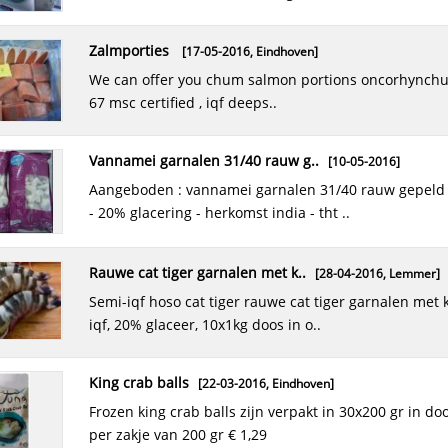
zalmporties
[17-05-2016,
Eindhoven
]
we can offer you chum salmon portions oncorhynchus keta, fao
67 msc certified , iqf deeps..
vannamei garnalen 31/40 rauw g..
[10-05-2016]
aangeboden : vannamei garnalen 31/40 rauw gepeld - 10 x 1 kg
- 20% glacering - herkomst india - tht ..
rauwe cat tiger garnalen met k..
[28-04-2016,
Lemmer
]
semi-iqf hoso cat tiger rauwe cat tiger garnalen met kop, semi-
iqf, 20% glaceer, 10x1kg doos in o..
king crab balls
[22-03-2016,
Eindhoven
]
frozen king crab balls zijn verpakt in 30x200 gr in doos. prijs is
per zakje van 200 gr € 1,29