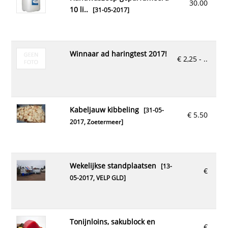
30.00
10 li..
[31-05-2017]
winnaar ad haringtest 2017!
€ 2,25 - ..
kabeljauw kibbeling
[31-05-
€ 5.50
2017,
Zoetermeer
]
wekelijkse standplaatsen
[13-
€
05-2017,
VELP GLD
]
tonijnloins, sakublock en
€