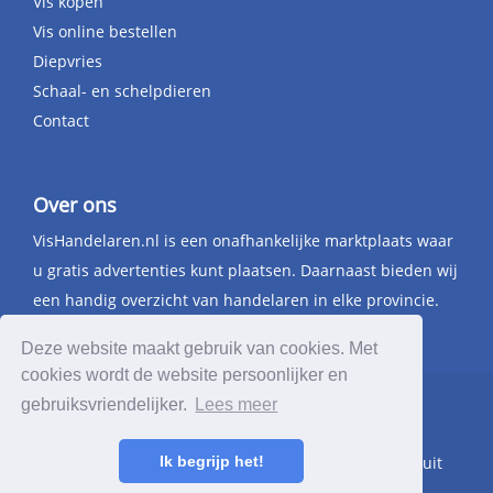
Vis kopen
Vis online bestellen
Diepvries
Schaal- en schelpdieren
Contact
Over ons
VisHandelaren.nl is een onafhankelijke marktplaats waar
u gratis advertenties kunt plaatsen. Daarnaast bieden wij
een handig overzicht van handelaren in elke provincie.
Deze website maakt gebruik van cookies. Met
cookies wordt de website persoonlijker en
gebruiksvriendelijker.
Lees meer
© 2026 VisHandelaren.nl - deze domeinnaam
(www.vishandelaren.nl) staat te koop. Breng uw bod uit
Ik begrijp het!
via
info@vishandelaren.nl
.