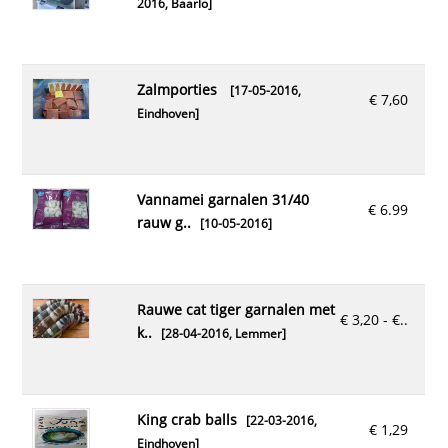
2016,
Baarlo
]
zalmporties
[17-05-2016,
€ 7,60
Eindhoven
]
vannamei garnalen 31/40
€ 6.99
rauw g..
[10-05-2016]
rauwe cat tiger garnalen met
€ 3,20 - €..
k..
[28-04-2016,
Lemmer
]
king crab balls
[22-03-2016,
€ 1,29
Eindhoven
]