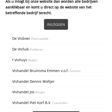
Als u inlogt bij onze website dan worden alle bedrijven
aanklikbaar en komt u direct op de website van het
betreffende bedrijf terecht.
INLOGGEN
De Visboer
Paterswolde
De Visfuik
Zuidlaren
t Vishuys
Roden
Vishandel Bruinsma Emmen v.o.f.
Emmen
Vishandel Dennis Woltjer
Vishandel Jos
Borger
Vishandel Piet Korf B.V.
Coevorden