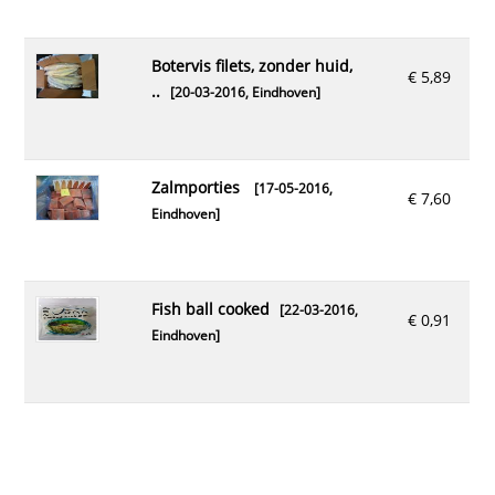
botervis filets, zonder huid,
€ 5,89
..
[20-03-2016,
Eindhoven
]
zalmporties
[17-05-2016,
€ 7,60
Eindhoven
]
fish ball cooked
[22-03-2016,
€ 0,91
Eindhoven
]