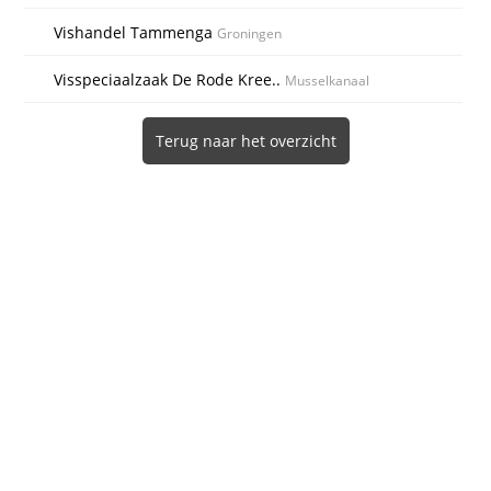
Vishandel Tammenga
Groningen
Visspeciaalzaak De Rode Kree..
Musselkanaal
Terug naar het overzicht