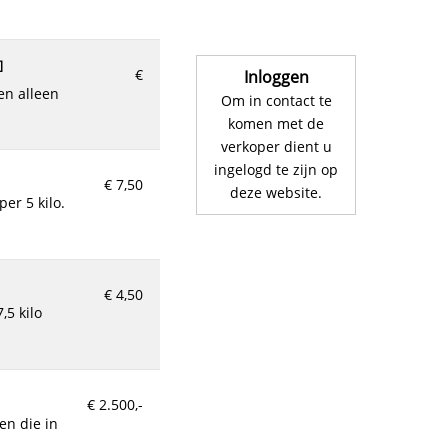
€ 7,75
]
€
Inloggen
Om in contact te
komen met de
verkoper dient u
€ 6.99
ingelogd te zijn op
€ 7,50
deze website.
€ 5.50
€ 4,50
,5 kilo
€ 1,34
€ 2.500,-