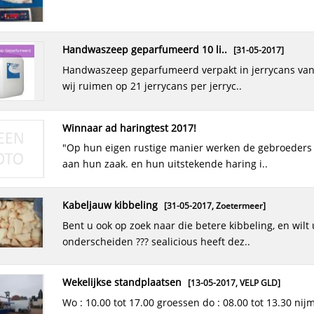
mengmachine rvs 100 liter
[11-07-2016,
Baarlo
]
handwaszeep geparfumeerd 10 li..
deze mengmachine is totaal van rvs en heeft 2 motoren die in
[31-05-2017]
tegengestelde richting draaien zo krijg..
handwaszeep geparfumeerd verpakt in jerrycans van 10 liter
wij ruimen op 21 jerrycans per jerryc..
thai fish cake
[22-03-2016,
Eindhoven
]
frozen thai fish cakezijn verpakt in 30x200 gr in doos. prijs is
winnaar ad haringtest 2017!
per zakje van 200 gr € 1,34
"op hun eigen rustige manier werken de gebroeders den haan
aan hun zaak. en hun uitstekende haring i..
kweek paling filet 30-60gr
[20-03-2016,
Eindhoven
]
produceerwijze teelt herkomst nederland verpakking 500 gr
kabeljauw kibbeling
[31-05-2017,
Zoetermeer
]
opslagwijze diepvries totale hoeveelhe..
bent u ook op zoek naar die betere kibbeling, en wilt u zich
onderscheiden ??? sealicious heeft dez..
king crab balls
[22-03-2016,
Eindhoven
]
frozen king crab balls zijn verpakt in 30x200 gr in doos. prijs is
wekelijkse standplaatsen
[13-05-2017,
VELP GLD
]
per zakje van 200 gr € 1,29
wo : 10.00 tot 17.00 groessen do : 08.00 tot 13.30 nijmegen