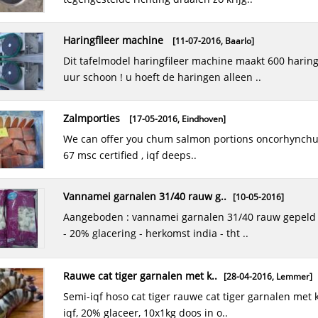
kabeljauwfilet met vel (torret..
kabeljauwfilet met vel 6/8 torretjes diepvries verpakt per 5 kilo.
haringfileer machine
[11-07-2016,
Baarlo
]
zeevries mooie stukken
dit tafelmodel haringfileer machine maakt 600 haringen per
uur schoon ! u hoeft de haringen alleen ..
zalmporties
[17-05-2016,
Eindhoven
]
we can offer you chum salmon portions oncorhynchus keta, fao
67 msc certified , iqf deeps..
vannamei garnalen 31/40 rauw g..
[10-05-2016]
aangeboden : vannamei garnalen 31/40 rauw gepeld - 10 x 1 kg
- 20% glacering - herkomst india - tht ..
rauwe cat tiger garnalen met k..
[28-04-2016,
Lemmer
]
semi-iqf hoso cat tiger rauwe cat tiger garnalen met kop, semi-
iqf, 20% glaceer, 10x1kg doos in o..