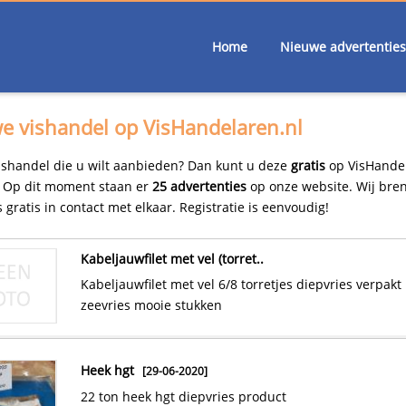
Home
Nieuwe advertenties
e vishandel op VisHandelaren.nl
ishandel die u wilt aanbieden? Dan kunt u deze
gratis
op VisHandel
. Op dit moment staan er
25 advertenties
op onze website. Wij bre
 gratis in contact met elkaar. Registratie is eenvoudig!
kabeljauwfilet met vel (torret..
kabeljauwfilet met vel 6/8 torretjes diepvries verpakt per 5 kilo.
zeevries mooie stukken
frozen trouts (oncorhynchus m..
[20-03-2016,
Eindhoven
heek hgt
frozen trouts (oncorhynchus mykiss), farmed in denmark
[29-06-2020]
produced nov/dec 2015. head on iqf colour 1..
22 ton heek hgt diepvries product