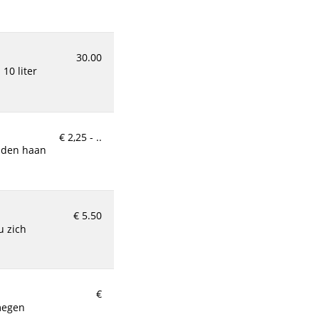
€ 2.500,-
30.00
€ 1,34
€ 2,25 - ..
€ 25,95
€ 5.50
€ 1,29
€