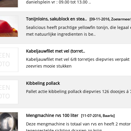
danielsplein vr : 09.00 tot 13.00 ..
black tiger, hlso, 16/20
[20-03-2016,
Eindhoven
]
black tiger, hlso, 16/20 penaeus monodon origine: bangladesh
tonijnloins, sakublock en stea..
[09-11-2016,
Zoetermeer
verpakking: iqf, fc, 10x1kg ..
sealicious heeft prachtige yellowfin tonijn, die legaal en alleen
met natuurlijke ingredienten is be..
vannamei garnalen 31/40 rauw g..
[10-05-2016]
aangeboden : vannamei garnalen 31/40 rauw gepeld - 10 x 1 kg
kabeljauwfilet met vel (torret..
- 20% glacering - herkomst india - tht ..
kabeljauwfilet met vel 6/8 torretjes diepvries verpakt per 5 kilo.
zeevries mooie stukken
kabeljauw kibbeling
[31-05-2017,
Zoetermeer
]
bent u ook op zoek naar die betere kibbeling, en wilt u zich
kibbeling pollack
onderscheiden ??? sealicious heeft dez..
pallet actie kibbeling pollack diepvries 126 doosjes á 7
cuttles fish ball frozen
[22-03-2016,
Eindhoven
]
frozen cuttles fish ball zijn verpakt in 30x200 gr in doos. prijs is
mengmachine rvs 100 liter
[11-07-2016,
Baarlo
]
per zakje van 200 gr € 1,34
deze mengmachine is totaal van rvs en heeft 2 motoren die in
tegengestelde richting draaien zo krijg..